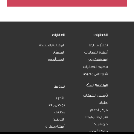
الفعاليات
العقارات
تفضّل بزيارتنا
المشاريع الجديدة
أجندة الفعاليات
المجمّع
استكشف دبي
المستأجرون
تنظيم الفعاليات
شارك في معارضنا
المنطقة الحرّة
نبذة عنّا
تأسيس الشركات
الأخبار
حلولنا
تواصل معنا
مركز الدعم
وظائف
سجل اهتمامك
التوطين
كن شريكاً
أسئلة متكررة
بوابة الأعضاء
ملفات التحميل