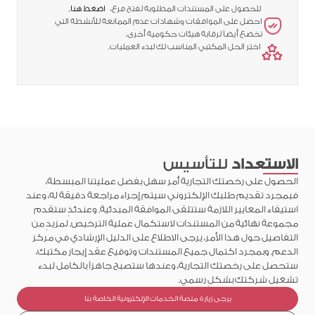
للحصول على المستندات المطلوبة لفتح فرع،
اضغط هنا.
احصل على الموافقات وشهادات عدم الممانعة للأنشطة التي
تخضع أيضاً لرقابة هيئات حكومية أخرى.
اختر الحل المكتبي المناسب لك لبدء العمليات.
الاستعداد
للتأسيس
الحصول على رخصتك التجارية أمر سهل بفضل عمليتنا المبسطة،
فبمجرد تقديم طلبك الإلكتروني سيتم إجراء مراجعة دقيقة له، وعند
استيفاء المعايير اللازمة ستتلقى الموافقة المبدئية. وعندئذٍ ستقدم
مجموعة نهائية من المستندات لاستكمال عملية الترخيص. لمزيدٍ من
التفاصيل حول هذا الأمر، يرجى الاطلاع على الدليل الإرشادي في مركز
الدعم. وبمجرد اكتمال جميع المستندات وتوقيع عقد إيجار مكتبك،
ستحصل على رخصتك التجارية، وعندها ستصبح جاهزاً بالكامل لبدء
تشغيل شركتك بشكلٍ رسمي.
يرجى زيارة منصة الخدمات الإلكترونية الخاصة بنا