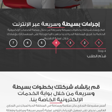
إجراءات بسيطة
وسريعة عبر الإنترنت
قم بإنشاء شركتك بخطوات بسيطة وسريعة من خلال منصة الخدمات الإلكترونية
الخاصة بنا. فريق المنطقة الحرة لدينا جاهز دائماً للإجابة على استفساراتك وإرشادك
خلال عملية التقديم.
7
6
5
4
3
2
1
Step
4
قدّم الطلب
قم بإنشاء شركتك بخطوات بسيطة
و
سريعة من خلال بوابة الخدمات
الإلكترونية الخاصة بنا.
أسس مشروعك التجاري بكل سلاسة وبساطة في المنطقة الحرة لمركز دبي التجاري
العالمي. نحرص على تسهيل الإجراءات لتوفير عملية تأسيس سريعة ومباشرة وفعالة