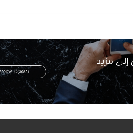
إلى مزيد
800DWTC (3982)