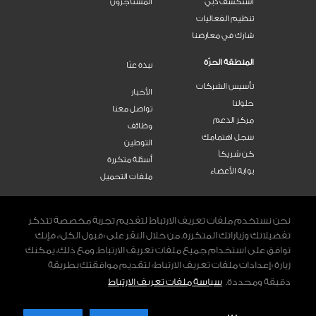
استكشف دبي
المستأجرون
تنظيم الفعاليات
شارك في معارضنا
المنطقة الحرّة
نبذة عنّا
تأسيس الشركات
الأخبار
حلولنا
تواصل معنا
مركز الدعم
وظائف
سجل اهتمامك
التوطين
كن شريكاً
أسئلة متكررة
بوابة الأعضاء
ملفات التحميل
اتصل بنا
800 DWTC (3982)
نحن نستخدم ملفات تعريف الارتباط لتقديم تجربة مخصصة تتذكر
تفضيلاتك وزياراتك المتكررة. من خلال النقر على «قبول الكل»، فإنك
توافق على استخدام جميع ملفات تعريف الارتباط. ومع ذلك، يمكنك
تواصلوا معنا
زيارة «إعدادات ملفات تعريف الارتباط» لتقديم موافقتك بطريقة
INSTAGRAM
YOUTUBE
LINKEDIN
FACEBOOK
دقيقة ومحددة.
سياسة ملفات تعريف الارتباط
الشروط والأحكام
سياساتنا
سياسة ملفات تعريف الارتباط