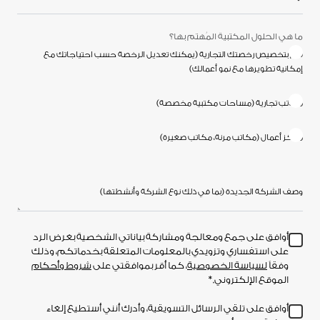
ما هي الحلول المكتبية المُهتم بها؟
قم بتخصيص رخصتك التجارية (يمكنك تعديل الرخصة حسب احتياجاتك مع
إمكانية تطويرها مع نمو أعمالك)
مكاتب تجارية (مساحات مكتبية مخصصة)
مراكز أعمال (مكاتب مرنة، مكاتب صغيرة)
وصف الشركة الجديدة (بما في ذلك نوع الشركة وأنشطتها)
أوافق على جمع ومعالجة ومشاركة بياناتي الشخصية بغرض الرد
على استفساري وتزويدي بالمعلومات المتعلقة بخدماتكم، وذلك
وفقاً
لسياسة الخصوصية
، كما أقر بموافقتي على
شروط وأحكام
الموقع الإلكتروني.
*
أوافق على تلقي الرسائل التسويقية، وأدرك أنني أستطيع إلغاء