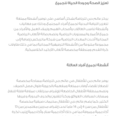
تعزيز الصحة وجودة الحياة للجميع
يركز عالم دبي للرياضة بشكل أساسي على توفير أنشطة ممتعة
لتعزيز اللياقة البدنية لجميع أفراد المجتمع، وذلك عبر فعاليات
وأنشطة تناسب العائلات وأصحاب الهمم وزملاء العمل والأفراد من
جميع الأعمار والمستويات الرياضية. وتضم صالة الألعاب الرياضية
المجانية أحدث المعدات الرياضية من شركة ماتريكس، إضافة إلى
مجموعة متنوعة من الأنشطة الترفيهية المجانية، بما في ذلك طاولات
كرة القدم، ومنطقة مخصصة لألعاب الآركيد الكلاسيكية.
أنشطة لجميع أفراد العائلة
يوفر عالم دبي للأطفال في عالم دبي للرياضة، مساحة مخصصة
للصغار لقضاء أوقات ممتعة ومفعمة بالحيوية طوال فصل الصيف.
وتضم منطقة الأطفال الخاضعة للإشراف منزلقات عملاقة قابلة للنفخ
ومسارات لسباقات العوائق وركناً للفنون والحرف اليدوية، وغيرها
الكثير. كما يضم عالم دبي للأطفال مخيمات صيفية مخصصة
للأطفال من سن 4 إلى 14 عاماً تحت إشراف مدربين معتمدين من 13
أكاديمية مرموقة، بما في ذلك أكاديمية ستار، وأكاديمية إيليت لكرة