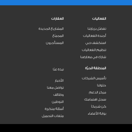
الفعاليات
العقارات
تفضّل بزيارتنا
المشاريع الجديدة
أجندة الفعاليات
المجمّع
استكشف دبي
المستأجرون
تنظيم الفعاليات
شارك في معارضنا
المنطقة الحرّة
نبذة عنّا
تأسيس الشركات
الأخبار
حلولنا
تواصل معنا
مركز الدعم
وظائف
سجل اهتمامك
التوطين
كن شريكاً
أسئلة متكررة
بوابة الأعضاء
ملفات التحميل
اتصل بنا
800 DWTC (3982)