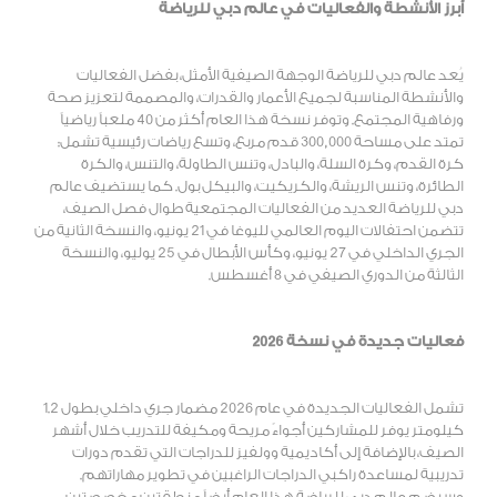
أبرز الأنشطة والفعاليات في عالم دبي للرياضة
يُعد عالم دبي للرياضة الوجهة الصيفية الأمثل، بفضل الفعاليات
والأنشطة المناسبة لجميع الأعمار والقدرات، والمصممة لتعزيز صحة
ورفاهية المجتمع. وتوفر نسخة هذا العام أكثر من 40 ملعباً رياضياً
تمتد على مساحة 300,000 قدم مربع، وتسع رياضات رئيسية تشمل:
كرة القدم، وكرة السلة، والبادل، وتنس الطاولة، والتنس، والكرة
الطائرة، وتنس الريشة، والكريكيت، والبيكل بول. كما يستضيف عالم
دبي للرياضة العديد من الفعاليات المجتمعية طوال فصل الصيف،
تتضمن احتفالات اليوم العالمي لليوغا في 21 يونيو، والنسخة الثانية من
الجري الداخلي في 27 يونيو، وكأس الأبطال في 25 يوليو، والنسخة
الثالثة من الدوري الصيفي في 8 أغسطس.
فعاليات جديدة في نسخة 2026
تشمل الفعاليات الجديدة في عام 2026 مضمار جري داخلي بطول 1.2
كيلومتر يوفر للمشاركين أجواءً مريحة ومكيفة للتدريب خلال أشهر
الصيف، بالإضافة إلى أكاديمية وولفيز للدراجات التي تقدم دورات
تدريبية لمساعدة راكبي الدراجات الراغبين في تطوير مهاراتهم.
وسيضم عالم دبي للرياضة هذا العام أيضاً منطقتين مخصصتين