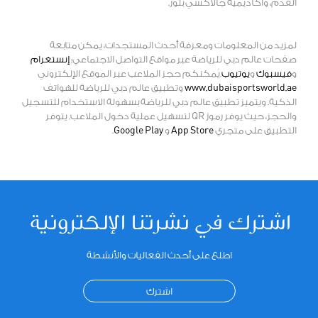
القدم، وأكاديمية جالاكسي بلوز.
لمزيد من المعلومات ومعرفة أحدث المستجدات، يمكن متابعة
صفحات عالم دبي للرياضة عبر مواقع التواصل الاجتماعي:
إنستغرام
و
فيسبوك
و
يوتيوب
.يُمكنكم حجز الملاعب عبر الموقع الإلكتروني
www.dubaisportsworld.ae
وتطبيق عالم دبي للرياضة للهواتف
الذكية. ويتميز تطبيق عالم دبي للرياضة بسهولة الاستخدام للتسجيل
والحجز، حيث يوفر رموز QR لتسهيل عملية دخول الملاعب. يتوفر
التطبيق على متجري
App Store
و
Google Play
.
اشترك في نشرتنا الإلكترونية
اطلع على أحدث الفعاليات والأنشطة
اشترك