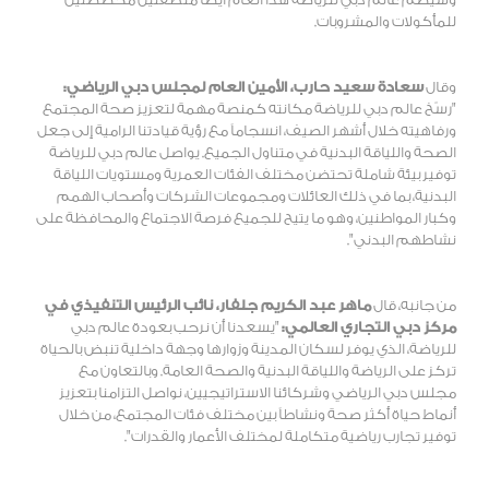
للمأكولات والمشروبات.
وقال
سعادة سعيد حارب، الأمين العام لمجلس دبي الرياضي:
"رسّخ عالم دبي للرياضة مكانته كمنصة مهمة لتعزيز صحة المجتمع
ورفاهيته خلال أشهر الصيف، انسجاماً مع رؤية قيادتنا الرامية إلى جعل
الصحة واللياقة البدنية في متناول الجميع. يواصل عالم دبي للرياضة
توفير بيئة شاملة تحتضن مختلف الفئات العمرية ومستويات اللياقة
البدنية، بما في ذلك العائلات ومجموعات الشركات وأصحاب الهمم
وكبار المواطنين، وهو ما يتيح للجميع فرصة الاجتماع والمحافظة على
نشاطهم البدني".
من جانبه، قال
ماهر عبد الكريم جلفار، نائب الرئيس التنفيذي في
مركز دبي التجاري العالمي:
"يسعدنا أن نرحب بعودة عالم دبي
للرياضة، الذي يوفر لسكان المدينة وزوارها وجهة داخلية تنبض بالحياة
تركز على الرياضة واللياقة البدنية والصحة العامة. وبالتعاون مع
مجلس دبي الرياضي وشركائنا الاستراتيجيين، نواصل التزامنا بتعزيز
أنماط حياة أكثر صحة ونشاطاً بين مختلف فئات المجتمع، من خلال
توفير تجارب رياضية متكاملة لمختلف الأعمار والقدرات".