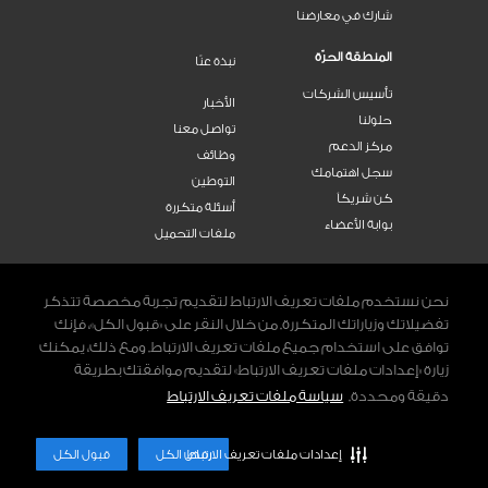
شارك في معارضنا
المنطقة الحرّة
نبذة عنّا
تأسيس الشركات
الأخبار
حلولنا
تواصل معنا
مركز الدعم
وظائف
سجل اهتمامك
التوطين
كن شريكاً
أسئلة متكررة
بوابة الأعضاء
ملفات التحميل
اتصل بنا
800 DWTC (3982)
نحن نستخدم ملفات تعريف الارتباط لتقديم تجربة مخصصة تتذكر
تفضيلاتك وزياراتك المتكررة. من خلال النقر على «قبول الكل»، فإنك
توافق على استخدام جميع ملفات تعريف الارتباط. ومع ذلك، يمكنك
تواصلوا معنا
زيارة «إعدادات ملفات تعريف الارتباط» لتقديم موافقتك بطريقة
INSTAGRAM
YOUTUBE
LINKEDIN
FACEBOOK
دقيقة ومحددة.
سياسة ملفات تعريف الارتباط
الشروط والأحكام
سياساتنا
سياسة ملفات تعريف الارتباط
إعدادات ملفات تعريف الارتباط
رفض الكل
قبول الكل
© 2026 مركز دبي التجاري العالمي