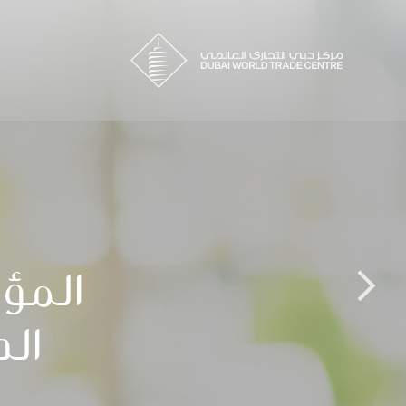
المؤت
ال