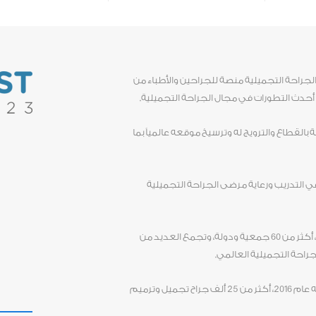
الجراحة التجميلية منصة للجراحين والأطباء من
حدث التطورات في مجال الجراحة التجميلية.
بالقطاع والترويج له وترسيخ موقعه عالمياً بما
 التدريب ورعاية مرضى الجراحة التجميلية
وتستضيف دورة هذا العام، التي تمتد لثلاثة أيام، أكثر من 60 جمعية ودولة، وتجمع العديد من
راحة التجميلية العالمي.
ويمثّل الملتقى السنوي للاتحاد، الذي تم تأسيسه عام 2016، أكثر من 25 ألف جراح تجميل وترميم