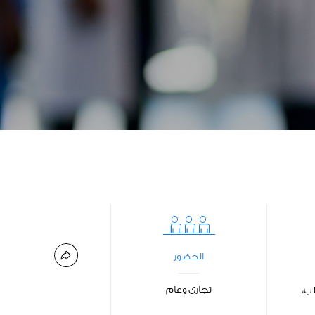
الحضور
تجاري وعام
طب،