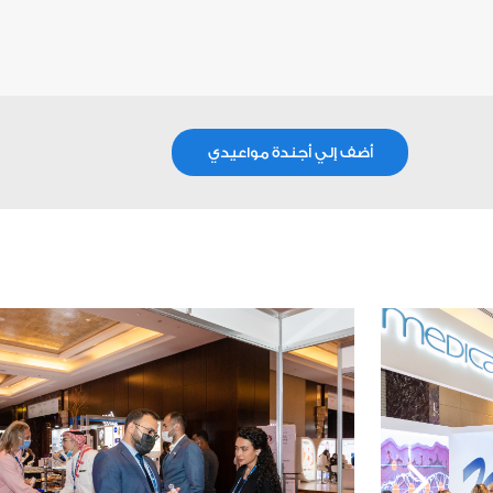
أضف إلي أجندة مواعيدي