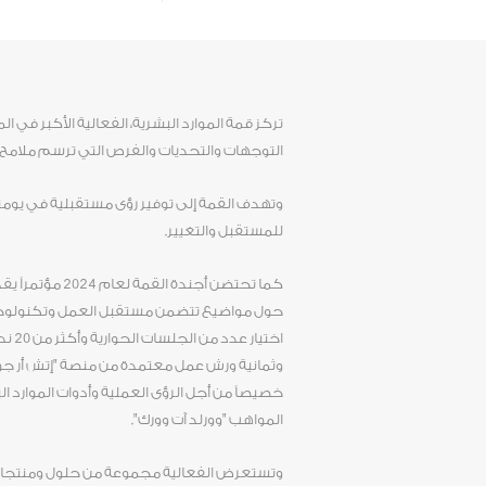
تركز قمة الموارد البشرية، الفعالية الأكبر في 
التوجهات والتحديات والفرص التي ترسم ملامح
وتهدف القمة إلى توفير رؤى مستقبلية في يومن
للمستقبل والتغيير.
حول مواضيع تتضمن مستقبل العمل وتكنولوجيا ا
اختيا
وثمانية ورش عمل معتمدة من منصة "إتش أر جور
خصيصاً من أجل الرؤى العملية وأدوات الموارد ا
المواهب "وورلد آت وورك".