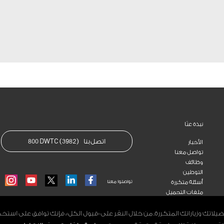
نبذة عنّا
اتصل بنا
800 DWTC (3982)
الأخبار
تواصل معنا
وظائف
التوطين
أسئلة متكررة
تواصلوا معنا
RAM
YOUTUBE
LINKEDIN
FACEBOOK
ملفات التحميل
تك وزياراتك المتكررة. من خلال النقر على «قبول الكل»، فإنك توافق على است