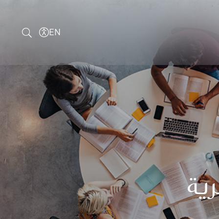
EN
ية