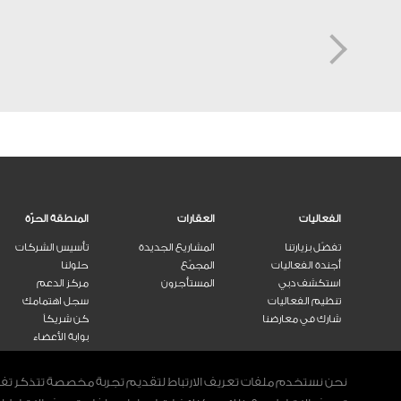
الفعاليات
العقارات
المنطقة الحرّة
تفضّل بزيارتنا
المشاريع الجديدة
تأسيس الشركات
أجندة الفعاليات
المجمّع
حلولنا
استكشف دبي
المستأجرون
مركز الدعم
تنظيم الفعاليات
سجل اهتمامك
شارك في معارضنا
كن شريكاً
بوابة الأعضاء
نحن نستخدم ملفات تعريف الارتباط لتقديم تجربة مخصصة تتذكر تفضيلا