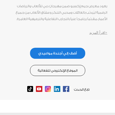
يعود معرض جيم إكسبو ضمن مهرجان دبي للألعاب والرياضات
الرقمية ليُرحّب بالعائلات ومحبي التنكر وعشّاق الألعاب من جميع
الأعمار، مقدّماً برنامجاً غنياً بالتجارب التفاعلية والترفيهية الغامرة.
+اقرأ المزيد
أضف إلي أجندة مواعيدي
الموقع الإلكتروني للفعالية
تابع الحدث
Tiktok
Youtube
Instagram
LinkedIn
Facebook