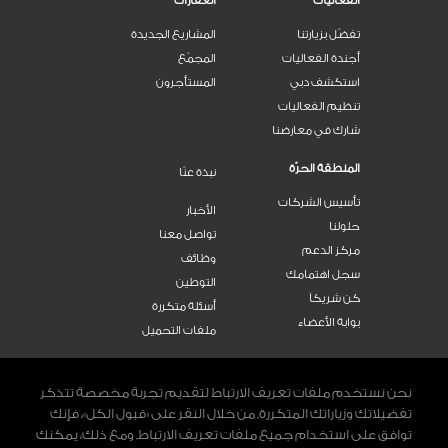
الفعاليات
العقارات
تفضّل بزيارتنا
المشاريع الجديدة
أجندة الفعاليات
المجمّع
استكشف دبي
المستأجرون
تنظيم الفعاليات
شارك في معارضنا
المنطقة الحرّة
نبذة عنّا
تأسيس الشركات
الأخبار
حلولنا
تواصل معنا
مركز الدعم
وظائف
سجل اهتمامك
التوطين
كن شريكاً
أسئلة متكررة
بوابة الأعضاء
ملفات التحميل
اتصل بنا
800 DWTC (3982)
نحن نستخدم ملفات تعريف الارتباط لتقديم تجربة مخصصة تتذكر
تفضيلاتك وزياراتك المتكررة. من خلال النقر على «قبول الكل»، فإنك
توافق على استخدام جميع ملفات تعريف الارتباط. ومع ذلك، يمكنك
تواصلوا معنا