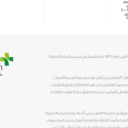
وم
د
ري
لعب معرض ومؤتمر الصحة العربي منذ انطلاقه في عام 1975 دورًا رئيسيًا في تحديد أجندة الرعاية
دث السنوي في عام 2020 تحت شعار "التواصل من أجل تقديم رعاية صحية أفضل"،
ين العاملين في هذا القطاع تطبيق التقنيات
تفاعل بأساليب جديدة، وطرق ذكية تعود بالفائدة
ض ومؤتمر الصحة العربي في تأدية دوره كمنصة حيوية
صحية من الالتقاء والقيام بأعمال جديدة مع عملاء
وقد تم زيادة مساحة المعرض لاستيعاب أكثر من