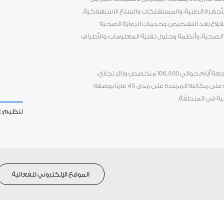
والأجهزة الطبية، والمستهلكات والسلع الاستهلاكية،
لعلاج بعد التشخيص، وخدمات الرعاية الصحية
ة الصحية، وأنظمة وحلول تقنية المعلومات، والأطراف
يجذب معرض ومؤتمر الصحة العربي على مدار أربعة أيام حوالي 106,500 متخصص وزائر تجاري،
ويشارك فيه عارضون من 64 دولة، ما يعدّ شهادة على مكانته الممتدة على مدى 45 عامًا بوصفه
حية في المنطقة.
تنظيم:
t
الموقع الإلكتروني للفعالية