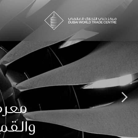
معرض
والقمة