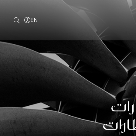
EN
رات
طارات