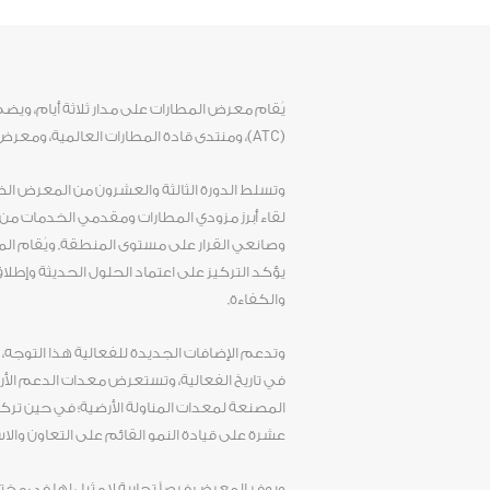
يُقام معرض المطارات على مدار ثلاثة أيام، وي
(ATC)، ومنتدى قادة المطارات العالمية، ومعرض أمن المطارات.
وتسلط الدورة الثالثة والعشرون من المعرض الضو
لقاء أبرز مزودي المطارات ومقدمي الخدمات من ج
وصانعي القرار على مستوى المنطقة. ويُقام المع
يؤكد التركيز على اعتماد الحلول الحديثة وإطلاق
والكفاءة.
وتدعم الإضافات الجديدة للفعالية هذا التوجه، حي
في تاريخ الفعالية، وتستعرض معدات الدعم الأ
المصنعة لمعدات المناولة الأرضية؛ في حين تركز 
عشرة على قيادة النمو القائم على التعاون والا
ويوفر المعرض فرصاً تجارية لا مثيل لها في م