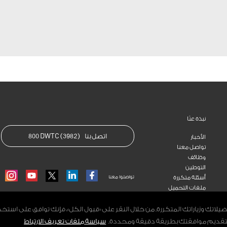
نبذة عنّا
اتصل بنا
800 DWTC (3982)
الأخبار
تواصل معنا
وظائف
التوطين
أسئلة متكررة
تواصلوا معنا
RAM
YOUTUBE
LINKEDIN
FACEBOOK
ملفات التحميل
تك وزياراتك المتكررة. من خلال النقر على «قبول الكل»، فإنك توافق على است
ط» لتقديم موافقتك بطريقة دقيقة ومحددة.
سياسة ملفات تعريف الارتباط