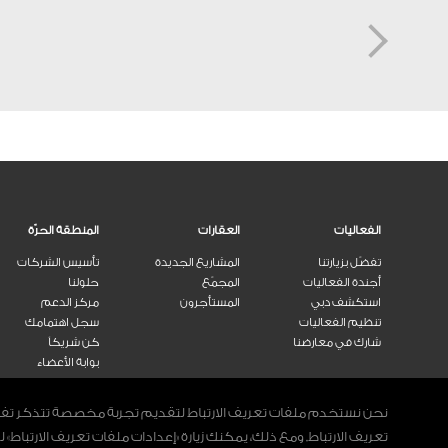
الفعاليات
العقارات
المنطقة الحرّة
تفضّل بزيارتنا
المشاريع الجديدة
تأسيس الشركات
أجندة الفعاليات
المجمّع
حلولنا
استكشف دبي
المستأجرون
مركز الدعم
تنظيم الفعاليات
سجل اهتمامك
شارك في معارضنا
كن شريكاً
بوابة الأعضاء
نحن نستخدم ملفات تعريف الارتباط لتقديم تجربة مخصصة تتذكر تفضيلا
تعريف الارتباط. ومع ذلك، يمكنك زيارة «إعدادات ملفات تعريف الارتبا