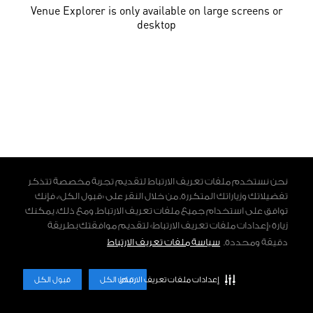
Venue Explorer is only available on large screens or
desktop
نحن نستخدم ملفات تعريف الارتباط لتقديم تجربة مخصصة تتذكر
تفضيلاتك وزياراتك المتكررة. من خلال النقر على «قبول الكل»، فإنك
توافق على استخدام جميع ملفات تعريف الارتباط. ومع ذلك، يمكنك
زيارة «إعدادات ملفات تعريف الارتباط» لتقديم موافقتك بطريقة
دقيقة ومحددة.
سياسة ملفات تعريف الارتباط
إعدادات ملفات تعريف الارتباط
رفض الكل
قبول الكل